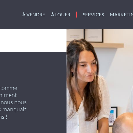
À VENDRE
À LOUER
SERVICES
MARKETI
s comme
animent
i nous nous
s manquait
ns !